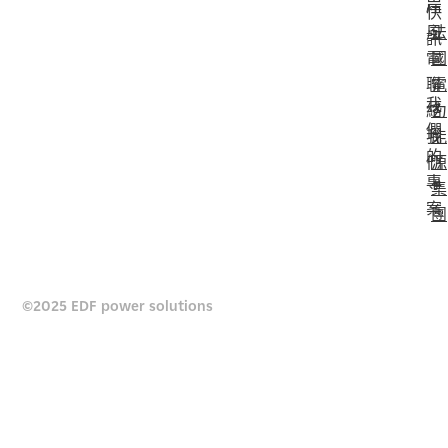
岸
快
風
法
訊
電
國
聯
電
我
絡
力
們
我
能
的
們
源
專
集
案
團
©2025 EDF power solutions