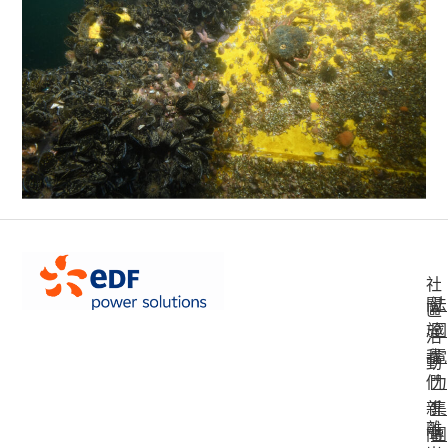
社
關
法
區
於
國
活
我
電
動
們
力
新
集
離
聞
團