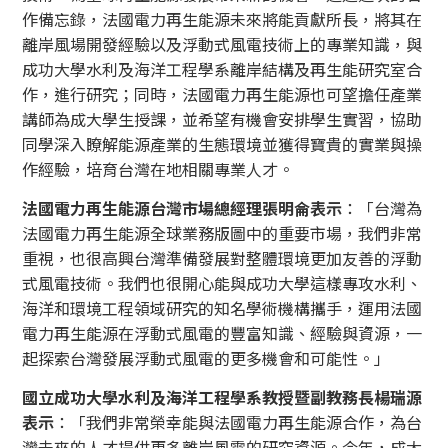
作備忘錄，法國電力再生能源未來將能貢獻所長，將其在
離岸風場開發經驗以及浮動式風電技術上的專業知識，與
成功大學水利及海洋工程學系離岸結構及再生能研究室合
作，進行研究；同時，法國電力再生能源也可望擔任產業
講師為成大學生授課，並希望有機會安排學生實習，協助
同學深入瞭解能源產業的生態環境並獲得寶貴的實業與操
作經驗，培育台灣在地相關專業人才。
法國電力再生能源台灣市場總經理張明侖表示
：「台灣為
法國電力再生能源全球業務版圖中的重要市場，我們非常
重視，也很高興台灣準備發展對整體環境更加友善的浮動
式風電技術。我們也很開心能與成功大學這樣專攻水利、
海洋和環境工程領域研究的知名學術機構攜手，運用法國
電力再生能源在浮動式風電的豐富知識、經驗與資源，一
起探索台灣發展浮動式風電的更多機會和可能性。」
國立成功大學水利及海洋工程學系教授暨副教務長楊瑞源
表示
：「我們非常榮幸能與法國電力再生能源合作，為台
灣未來的人才提供更多離岸風電的研究資源。今年，成大