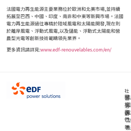
法國電力再生能源主要業務位於歐洲和北美市場,並持續
拓展至巴西、中國、印度、南非和中東等新興市場。法國
電力再生能源過往專精於陸域風電和太陽能開發,現在則
於離岸風電、浮動式風電,以及儲能、浮動式太陽能和營
農型光電等創新技術範疇領先業界。
更多資訊請詳見:
www.edf-renouvelables.com/en/
社
關
法
區
於
國
活
我
電
動
們
力
新
集